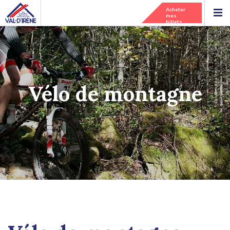
Acheter
mes
billets
Vélo de montagne